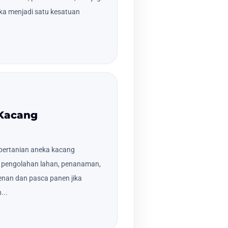
ka menjadi satu kesatuan
 Kacang
pertanian aneka kacang
an pengolahan lahan, penanaman,
nan dan pasca panen jika
...