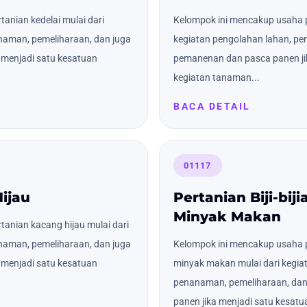
anian kedelai mulai dari
Kelompok ini mencakup usaha p
naman, pemeliharaan, dan juga
kegiatan pengolahan lahan, pe
menjadi satu kesatuan
pemanenan dan pasca panen ji
kegiatan tanaman...
BACA DETAIL
01117
ijau
Pertanian Biji-bij
Minyak Makan
anian kacang hijau mulai dari
naman, pemeliharaan, dan juga
Kelompok ini mencakup usaha pe
menjadi satu kesatuan
minyak makan mulai dari kegia
penanaman, pemeliharaan, da
panen jika menjadi satu kesatua