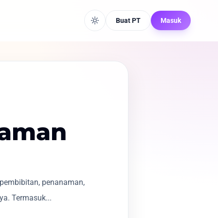
Buat PT
Masuk
naman
 pembibitan, penanaman,
a. Termasuk...