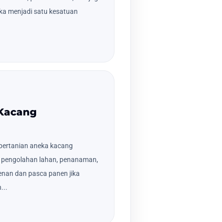
ka menjadi satu kesatuan
 Kacang
pertanian aneka kacang
an pengolahan lahan, penanaman,
nan dan pasca panen jika
...