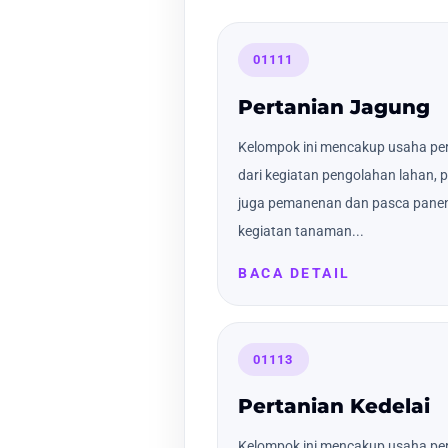
01111
Pertanian Jagung
Kelompok ini mencakup usaha per
dari kegiatan pengolahan lahan,
juga pemanenan dan pasca panen 
kegiatan tanaman...
BACA DETAIL
01113
Pertanian Kedelai
Kelompok ini mencakup usaha pert