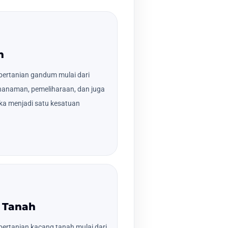
m
pertanian gandum mulai dari
nanaman, pemeliharaan, dan juga
ka menjadi satu kesatuan
 Tanah
ertanian kacang tanah mulai dari