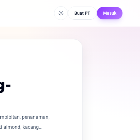
Buat PT
Masuk
g-
embibitan, penanaman,
 almond, kacang...