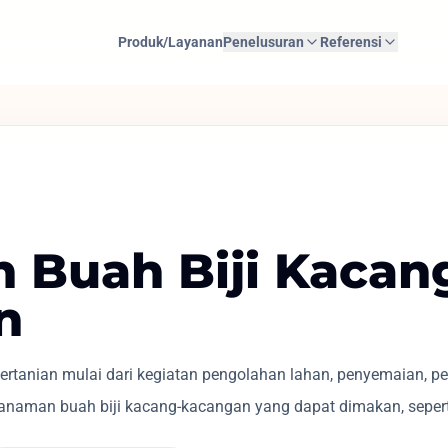
Produk/Layanan
Penelusuran
Referensi
n Buah Biji Kacan
n
rtanian mulai dari kegiatan pengolahan lahan, penyemaian, p
naman buah biji kacang-kacangan yang dapat dimakan, seperti