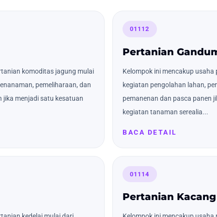
01112
Pertanian Gandu
tanian komoditas jagung mulai
Kelompok ini mencakup usaha 
 penanaman, pemeliharaan, dan
kegiatan pengolahan lahan, pe
jika menjadi satu kesatuan
pemanenan dan pasca panen ji
kegiatan tanaman serealia...
BACA DETAIL
01114
Pertanian Kacang
anian kedelai mulai dari
Kelompok ini mencakup usaha p