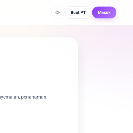
Buat PT
Masuk
penyemaian, penanaman,