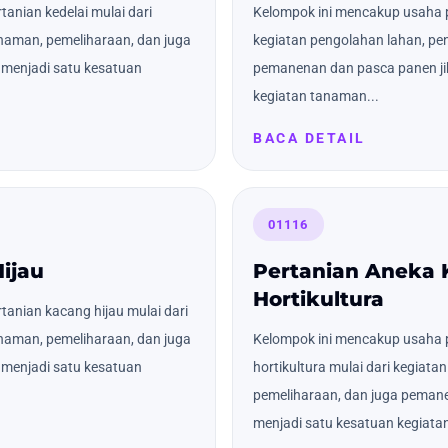
anian kedelai mulai dari
Kelompok ini mencakup usaha p
naman, pemeliharaan, dan juga
kegiatan pengolahan lahan, pe
menjadi satu kesatuan
pemanenan dan pasca panen ji
kegiatan tanaman...
BACA DETAIL
01116
ijau
Pertanian Aneka
Hortikultura
anian kacang hijau mulai dari
naman, pemeliharaan, dan juga
Kelompok ini mencakup usaha 
menjadi satu kesatuan
hortikultura mulai dari kegiat
pemeliharaan, dan juga pemane
menjadi satu kesatuan kegiatan