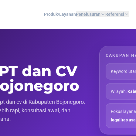
Produk/Layanan
Penelusuran
Referensi
CAKUPAN H
 PT dan CV
Keyword uta
Bojonegoro
Wilayah:
Kab
t dan cv di Kabupaten Bojonegoro,
ih rapi, konsultasi awal, dan
Fokus layana
saha.
legalitas us