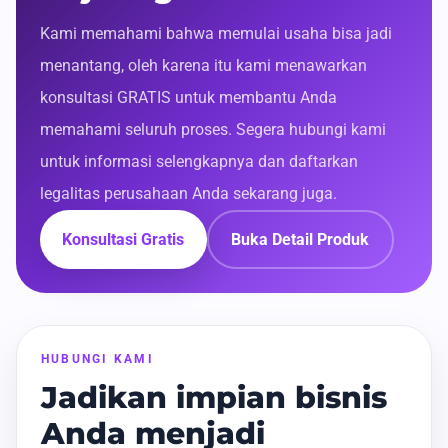
Kami memahami bahwa memulai usaha bisa jadi
menantang, oleh karena itu kami menawarkan
konsultasi GRATIS untuk membantu Anda
memahami seluruh proses. Segera hubungi kami
untuk informasi selengkapnya dan daftarkan
legalitas perusahaan Anda sekarang juga.
Konsultasi Gratis
Buka Detail Produk
HUBUNGI KAMI
Jadikan impian bisnis
Anda menjadi