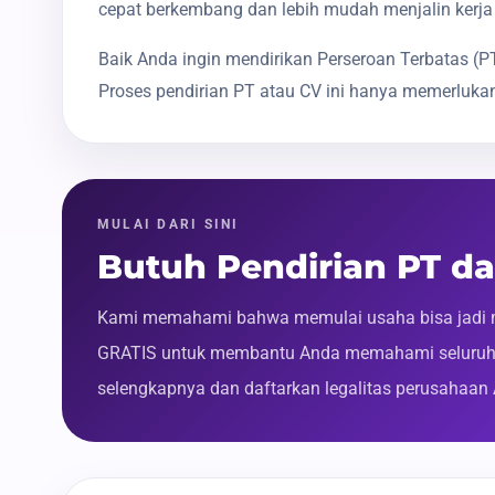
cepat berkembang dan lebih mudah menjalin kerja
Baik Anda ingin mendirikan Perseroan Terbatas 
Proses pendirian PT atau CV ini hanya memerlukan
MULAI DARI SINI
Butuh Pendirian PT d
Kami memahami bahwa memulai usaha bisa jadi m
GRATIS untuk membantu Anda memahami seluruh p
selengkapnya dan daftarkan legalitas perusahaan