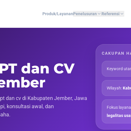
Produk/Layanan
Penelusuran
Referensi
CAKUPAN H
 PT dan CV
Keyword uta
Jember
Wilayah:
Kab
pt dan cv di Kabupaten Jember, Jawa
pi, konsultasi awal, dan
Fokus layana
saha.
legalitas us