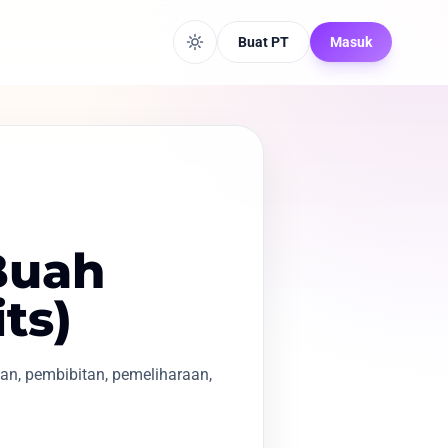
Buat PT
Masuk
Buah
ts)
n, pembibitan, pemeliharaan,