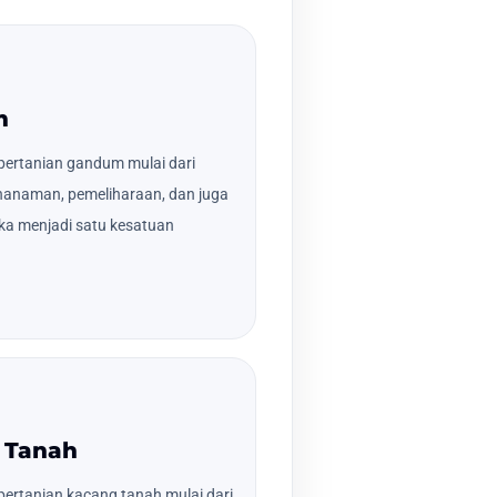
m
pertanian gandum mulai dari
nanaman, pemeliharaan, dan juga
ka menjadi satu kesatuan
 Tanah
ertanian kacang tanah mulai dari