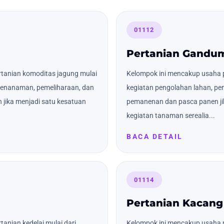
01112
Pertanian Gandu
tanian komoditas jagung mulai
Kelompok ini mencakup usaha 
 penanaman, pemeliharaan, dan
kegiatan pengolahan lahan, pe
jika menjadi satu kesatuan
pemanenan dan pasca panen ji
kegiatan tanaman serealia...
BACA DETAIL
01114
Pertanian Kacang
anian kedelai mulai dari
Kelompok ini mencakup usaha p