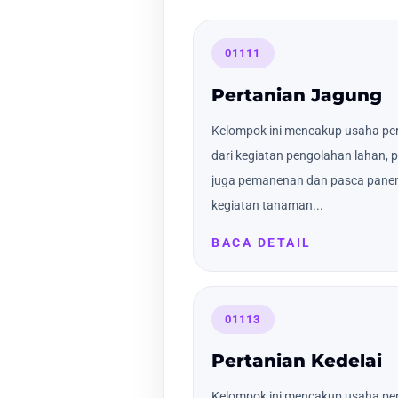
01111
Pertanian Jagung
Kelompok ini mencakup usaha per
dari kegiatan pengolahan lahan,
juga pemanenan dan pasca panen 
kegiatan tanaman...
BACA DETAIL
01113
Pertanian Kedelai
Kelompok ini mencakup usaha pert