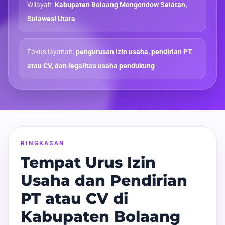
Wilayah:
Kabupaten Bolaang Mongondow Selatan,
Sulawesi Utara
Fokus layanan:
pengurusan izin usaha, pendirian PT
atau CV, dan legalitas usaha pendukung
RINGKASAN
Tempat Urus Izin
Usaha dan Pendirian
PT atau CV di
Kabupaten Bolaang