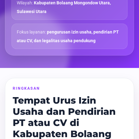
Wilayah:
Kabupaten Bolaang Mongondow Utara,
Sulawesi Utara
Fokus layanan:
pengurusan izin usaha, pendirian PT
atau CV, dan legalitas usaha pendukung
RINGKASAN
Tempat Urus Izin
Usaha dan Pendirian
PT atau CV di
Kabupaten Bolaang