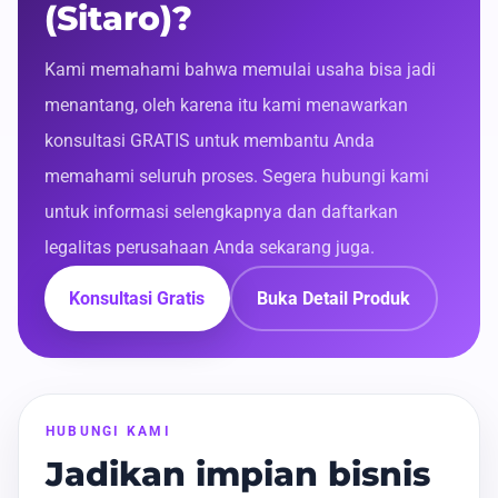
(Sitaro)?
Kami memahami bahwa memulai usaha bisa jadi
menantang, oleh karena itu kami menawarkan
konsultasi GRATIS untuk membantu Anda
memahami seluruh proses. Segera hubungi kami
untuk informasi selengkapnya dan daftarkan
legalitas perusahaan Anda sekarang juga.
Konsultasi Gratis
Buka Detail Produk
HUBUNGI KAMI
Jadikan impian bisnis