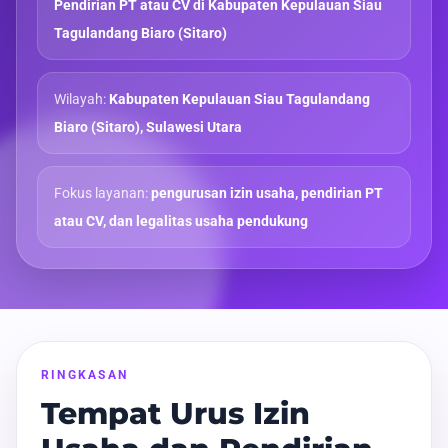
Pendirian PT atau CV di Kabupaten Kepulauan Siau
Tagulandang Biaro (Sitaro)
Wilayah:
Kabupaten Kepulauan Siau Tagulandang
Biaro (Sitaro), Sulawesi Utara
Fokus layanan:
pengurusan izin usaha, pendirian PT
atau CV, dan legalitas usaha pendukung
RINGKASAN
Tempat Urus Izin