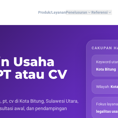
Produk/Layanan
Penelusuran
Referensi
CAKUPAN H
in Usaha
Keyword uta
PT atau CV
Kota Bitung
Wilayah:
Kota
t, cv di Kota Bitung, Sulawesi Utara,
Fokus layana
onsultasi awal, dan pendampingan
legalitas us