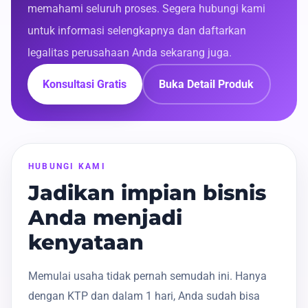
memahami seluruh proses. Segera hubungi kami
untuk informasi selengkapnya dan daftarkan
legalitas perusahaan Anda sekarang juga.
Konsultasi Gratis
Buka Detail Produk
HUBUNGI KAMI
Jadikan impian bisnis
Anda menjadi
kenyataan
Memulai usaha tidak pernah semudah ini. Hanya
dengan KTP dan dalam 1 hari, Anda sudah bisa