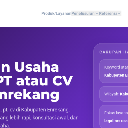
Produk/Layanan
Penelusuran
Referensi
CAKUPAN H
in Usaha
Keyword uta
PT atau CV
Kabupaten E
Enrekang
Wilayah:
Kabu
 pt, cv di Kabupaten Enrekang,
Fokus layana
ng lebih rapi, konsultasi awal, dan
legalitas us
saha.