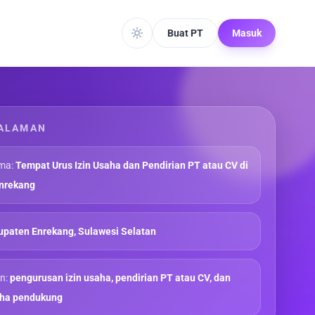
Buat PT
Masuk
ALAMAN
ma:
Tempat Urus Izin Usaha dan Pendirian PT atau CV di
nrekang
paten Enrekang, Sulawesi Selatan
n:
pengurusan izin usaha, pendirian PT atau CV, dan
aha pendukung