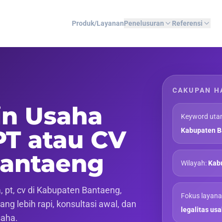
Produk/Layanan
Penelusuran
Referensi
CAKUPAN H
in Usaha
Keyword uta
PT atau CV
Kabupaten B
Bantaeng
Wilayah:
Kabu
 pt, cv di Kabupaten Bantaeng,
Fokus layana
ng lebih rapi, konsultasi awal, dan
legalitas us
saha.