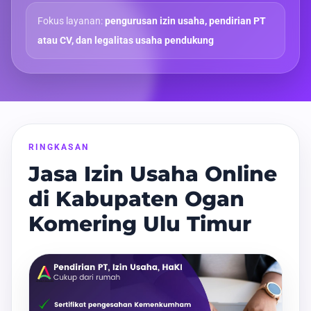
Fokus layanan:
pengurusan izin usaha, pendirian PT
atau CV, dan legalitas usaha pendukung
RINGKASAN
Jasa Izin Usaha Online
di Kabupaten Ogan
Komering Ulu Timur