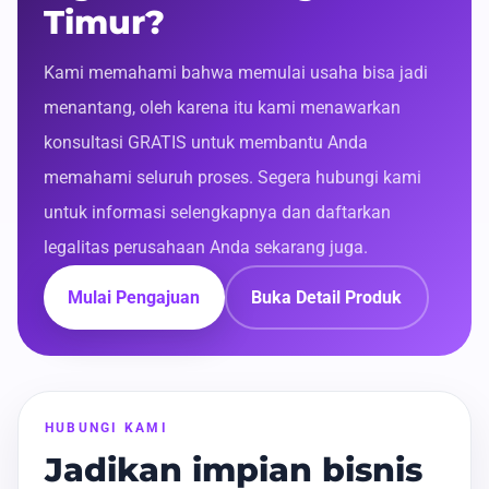
Timur?
Kami memahami bahwa memulai usaha bisa jadi
menantang, oleh karena itu kami menawarkan
konsultasi GRATIS untuk membantu Anda
memahami seluruh proses. Segera hubungi kami
untuk informasi selengkapnya dan daftarkan
legalitas perusahaan Anda sekarang juga.
Mulai Pengajuan
Buka Detail Produk
HUBUNGI KAMI
Jadikan impian bisnis