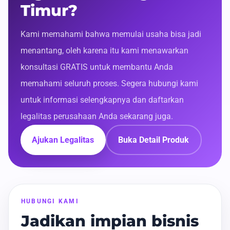
Timur?
Kami memahami bahwa memulai usaha bisa jadi
menantang, oleh karena itu kami menawarkan
konsultasi GRATIS untuk membantu Anda
memahami seluruh proses. Segera hubungi kami
untuk informasi selengkapnya dan daftarkan
legalitas perusahaan Anda sekarang juga.
Ajukan Legalitas
Buka Detail Produk
HUBUNGI KAMI
Jadikan impian bisnis