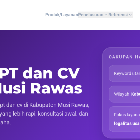
Produk/Layanan
Penelusuran
Referensi
CAKUPAN H
 PT dan CV
Keyword uta
Musi Rawas
Wilayah:
Kab
pt dan cv di Kabupaten Musi Rawas,
ang lebih rapi, konsultasi awal, dan
Fokus layana
saha.
legalitas us