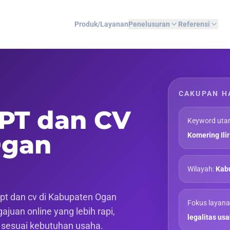
Produk/Layanan
Penelusuran
Referensi
CAKUPAN H
 PT dan CV
Keyword uta
Ogan
Komering Ilir
Wilayah:
Kabu
pt dan cv di Kabupaten Ogan
Fokus layana
ajuan online yang lebih rapi,
legalitas us
f sesuai kebutuhan usaha.