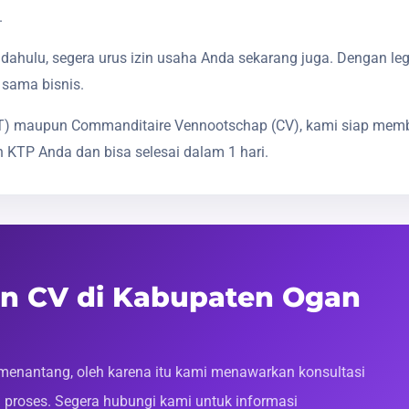
.
dahulu, segera urus izin usaha Anda sekarang juga. Dengan le
 sama bisnis.
(PT) maupun Commanditaire Vennootschap (CV), kami siap mem
 KTP Anda dan bisa selesai dalam 1 hari.
an CV di Kabupaten Ogan
enantang, oleh karena itu kami menawarkan konsultasi
roses. Segera hubungi kami untuk informasi