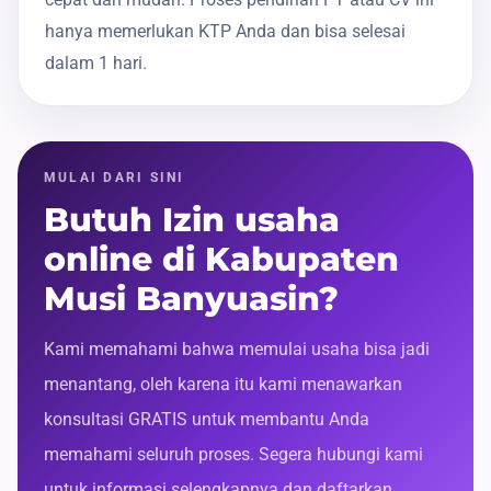
hanya memerlukan KTP Anda dan bisa selesai
dalam 1 hari.
MULAI DARI SINI
Butuh Izin usaha
online di Kabupaten
Musi Banyuasin?
Kami memahami bahwa memulai usaha bisa jadi
menantang, oleh karena itu kami menawarkan
konsultasi GRATIS untuk membantu Anda
memahami seluruh proses. Segera hubungi kami
untuk informasi selengkapnya dan daftarkan