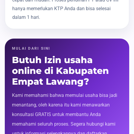
hanya memerlukan KTP Anda dan bisa selesai
dalam 1 hari.
MULAI DARI SINI
Butuh Izin usaha
online di Kabupaten
Empat Lawang?
Kami memahami bahwa memulai usaha bisa jadi
menantang, oleh karena itu kami menawarkan
konsultasi GRATIS untuk membantu Anda
memahami seluruh proses. Segera hubungi kami
untuk informasi selengkapnya dan daftarkan