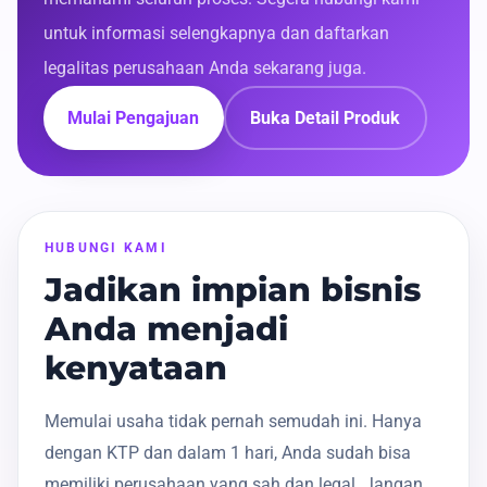
untuk informasi selengkapnya dan daftarkan
legalitas perusahaan Anda sekarang juga.
Mulai Pengajuan
Buka Detail Produk
HUBUNGI KAMI
Jadikan impian bisnis
Anda menjadi
kenyataan
Memulai usaha tidak pernah semudah ini. Hanya
dengan KTP dan dalam 1 hari, Anda sudah bisa
memiliki perusahaan yang sah dan legal. Jangan