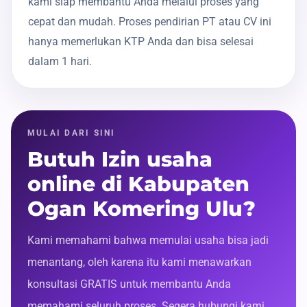
kami siap membantu Anda melalui proses yang
cepat dan mudah. Proses pendirian PT atau CV ini
hanya memerlukan KTP Anda dan bisa selesai
dalam 1 hari.
MULAI DARI SINI
Butuh Izin usaha
online di Kabupaten
Ogan Komering Ulu?
Kami memahami bahwa memulai usaha bisa jadi
menantang, oleh karena itu kami menawarkan
konsultasi GRATIS untuk membantu Anda
memahami seluruh proses. Segera hubungi kami