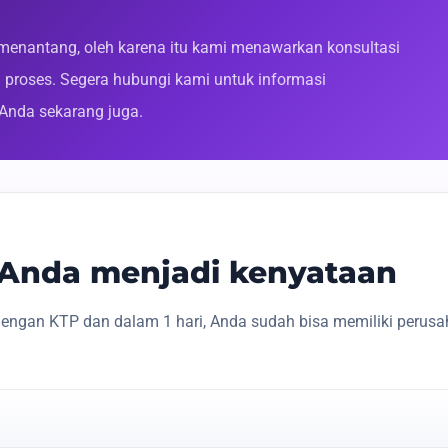
enantang, oleh karena itu kami menawarkan konsultasi
roses. Segera hubungi kami untuk informasi
 Anda sekarang juga.
s Anda menjadi kenyataan
engan KTP dan dalam 1 hari, Anda sudah bisa memiliki perusa