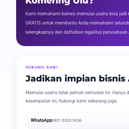
Komering Ulu?
Kami memahami bahwa memulai usaha bisa jadi m
GRATIS untuk membantu Anda memahami seluruh p
selengkapnya dan daftarkan legalitas perusahaan
HUBUNGI KAMI
Jadikan impian bisni
Memulai usaha tidak pernah semudah ini. Hanya d
kesempatan ini, hubungi kami sekarang juga.
WhatsApp
0821 8523 3656