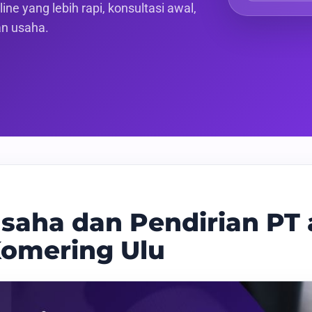
ne yang lebih rapi, konsultasi awal,
an usaha.
saha dan Pendirian PT 
omering Ulu