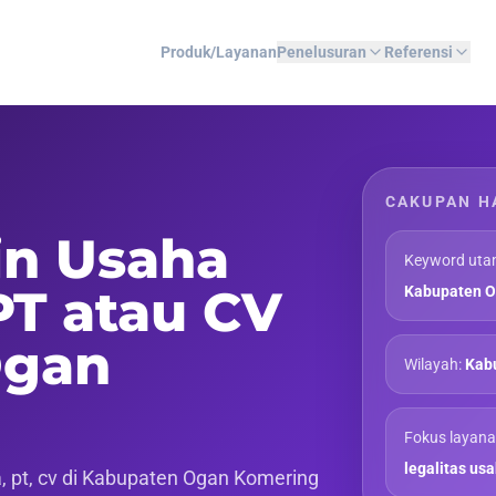
Produk/Layanan
Penelusuran
Referensi
CAKUPAN H
in Usaha
Keyword uta
PT atau CV
Kabupaten O
Ogan
Wilayah:
Kabu
Fokus layana
legalitas us
 pt, cv di Kabupaten Ogan Komering