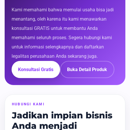
Kami memahami bahwa memulai usaha bisa jadi
menantang, oleh karena itu kami menawarkan
konsultasi GRATIS untuk membantu Anda
memahami seluruh proses. Segera hubungi kami
untuk informasi selengkapnya dan daftarkan
legalitas perusahaan Anda sekarang juga.
Konsultasi Gratis
Buka Detail Produk
HUBUNGI KAMI
Jadikan impian bisnis
Anda menjadi