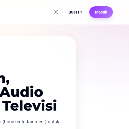
Buat PT
Masuk
m,
 Audio
Televisi
h (home entertainment) untuk