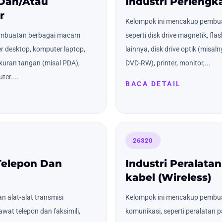
 Dan/Atau
Industri Perleng
r
Kelompok ini mencakup pembua
embuatan berbagai macam
seperti disk drive magnetik, fl
r desktop, komputer laptop,
lainnya, disk drive optik (mis
uran tangan (misal PDA),
DVD-RW), printer, monitor,...
ter....
BACA DETAIL
26320
 Telepon Dan
Industri Peralata
kabel (Wireless)
 alat-alat transmisi
Kelompok ini mencakup pembuat
awat telepon dan faksimili,
komunikasi, seperti peralatan pag