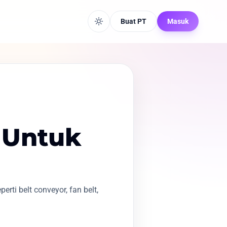
Buat PT
Masuk
t Untuk
rti belt conveyor, fan belt,