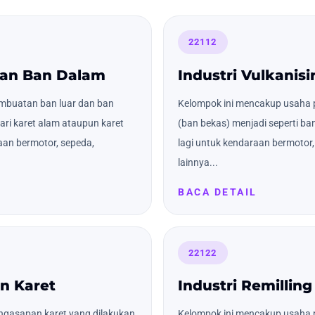
22112
Dan Ban Dalam
Industri Vulkanisi
mbuatan ban luar dan ban
Kelompok ini mencakup usaha p
i karet alam ataupun karet
(ban bekas) menjadi seperti ba
aan bermotor, sepeda,
lagi untuk kendaraan bermotor
lainnya...
BACA DETAIL
22122
n Karet
Industri Remilling
ngasapan karet yang dilakukan
Kelompok ini mencakup usaha 