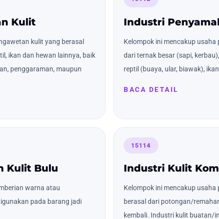
n Kulit
Industri Penyama
gawetan kulit yang berasal
Kelompok ini mencakup usaha 
til, ikan dan hewan lainnya, baik
dari ternak besar (sapi, kerbau)
gan, penggaraman, maupun
reptil (buaya, ular, biawak), ikan 
BACA DETAIL
15114
 Kulit Bulu
Industri Kulit Kom
mberian warna atau
Kelompok ini mencakup usaha 
digunakan pada barang jadi
berasal dari potongan/remahan
kembali. Industri kulit buatan