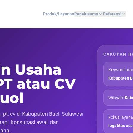
Produk/Layanan
Penelusuran
Referensi
CAKUPAN H
in Usaha
Keyword uta
PT atau CV
Kabupaten B
uol
Wilayah:
Kabu
pt, cv di Kabupaten Buol, Sulawesi
Fokus layana
api, konsultasi awal, dan
legalitas us
saha.