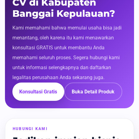
CV di Kabupaten
Banggai Kepulauan?
Kami memahami bahwa memulai usaha bisa jadi
menantang, oleh karena itu kami menawarkan
konsultasi GRATIS untuk membantu Anda
memahami seluruh proses. Segera hubungi kami
untuk informasi selengkapnya dan daftarkan
legalitas perusahaan Anda sekarang juga.
Konsultasi Gratis
Buka Detail Produk
HUBUNGI KAMI