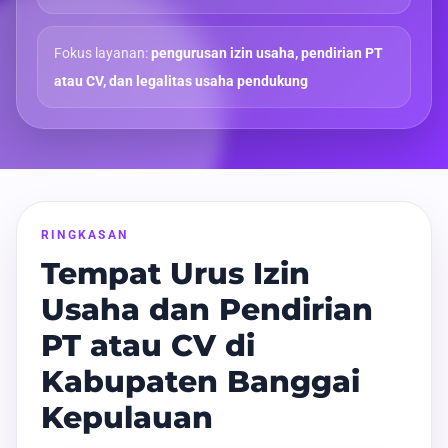
Fokus layanan:
pengurusan izin usaha, pendirian PT
atau CV, dan legalitas usaha pendukung
RINGKASAN
Tempat Urus Izin
Usaha dan Pendirian
PT atau CV di
Kabupaten Banggai
Kepulauan