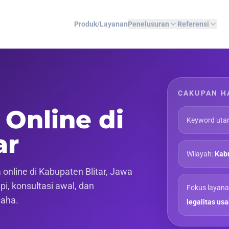
Produk/Layanan
Penelusuran
Referensi
CAKUPAN H
 Online di
Keyword uta
ar
Wilayah:
Kabu
online di Kabupaten Blitar, Jawa
pi, konsultasi awal, dan
Fokus layana
saha.
legalitas us