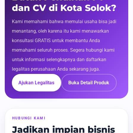
dan CV di Kota Solok?
Kami memahami bahwa memulai usaha bisa jadi
menantang, oleh karena itu kami menawarkan
konsultasi GRATIS untuk membantu Anda
memahami seluruh proses. Segera hubungi kami
untuk informasi selengkapnya dan daftarkan
legalitas perusahaan Anda sekarang juga.
Ajukan Legalitas
Buka Detail Produk
HUBUNGI KAMI
Jadikan impian bisnis