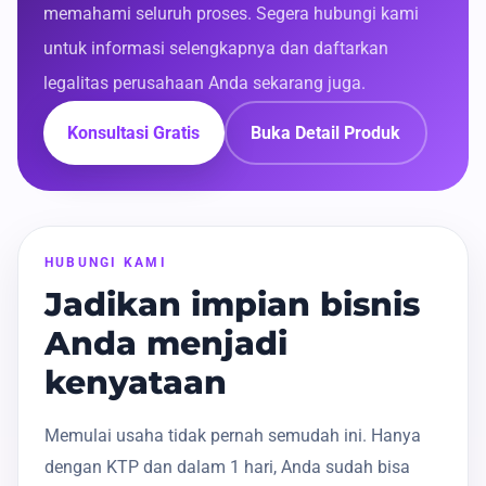
memahami seluruh proses. Segera hubungi kami
untuk informasi selengkapnya dan daftarkan
legalitas perusahaan Anda sekarang juga.
Konsultasi Gratis
Buka Detail Produk
HUBUNGI KAMI
Jadikan impian bisnis
Anda menjadi
kenyataan
Memulai usaha tidak pernah semudah ini. Hanya
dengan KTP dan dalam 1 hari, Anda sudah bisa