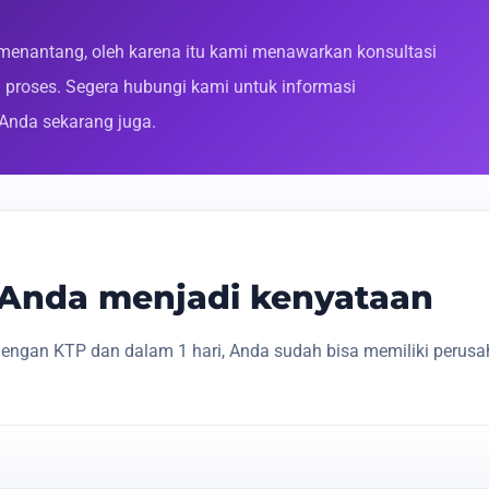
enantang, oleh karena itu kami menawarkan konsultasi
roses. Segera hubungi kami untuk informasi
 Anda sekarang juga.
s Anda menjadi kenyataan
engan KTP dan dalam 1 hari, Anda sudah bisa memiliki perusa