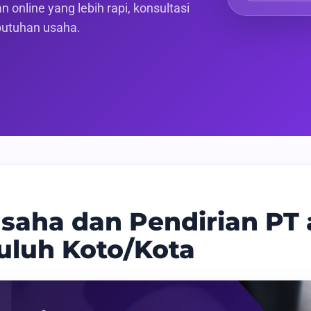
 online yang lebih rapi, konsultasi
butuhan usaha.
saha dan Pendirian PT 
uluh Koto/Kota