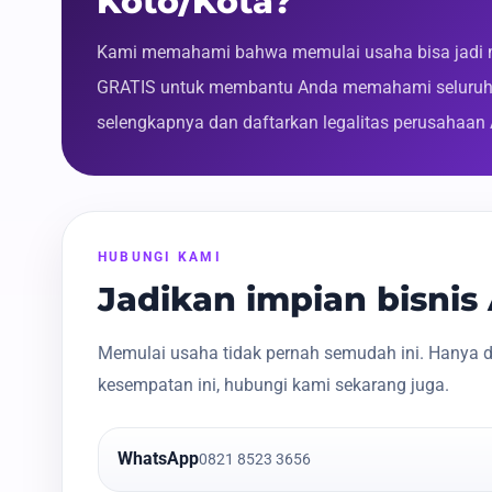
Koto/Kota?
Kami memahami bahwa memulai usaha bisa jadi m
GRATIS untuk membantu Anda memahami seluruh p
selengkapnya dan daftarkan legalitas perusahaan
HUBUNGI KAMI
Jadikan impian bisni
Memulai usaha tidak pernah semudah ini. Hanya d
kesempatan ini, hubungi kami sekarang juga.
WhatsApp
0821 8523 3656