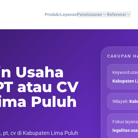
Produk/Layanan
Penelusuran
Referensi
CAKUPAN H
in Usaha
Keyword uta
PT atau CV
Kabupaten L
ima Puluh
Wilayah:
Kabu
Fokus layana
legalitas us
 pt, cv di Kabupaten Lima Puluh