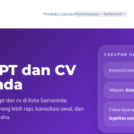
Produk/Layanan
Penelusuran
Referensi
CAKUPAN H
 PT dan CV
Keyword uta
nda
Wilayah:
Kota
t dan cv di Kota Samarinda,
ng lebih rapi, konsultasi awal, dan
Fokus layana
saha.
legalitas us