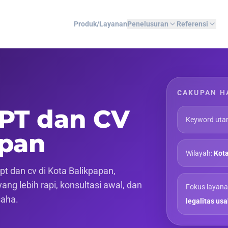
Produk/Layanan
Penelusuran
Referensi
CAKUPAN H
 PT dan CV
Keyword uta
apan
Wilayah:
Kota
t dan cv di Kota Balikpapan,
ng lebih rapi, konsultasi awal, dan
Fokus layana
saha.
legalitas us