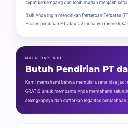
cepat berkembang dan lebih mudah menjalin kerja
Baik Anda ingin mendirikan Perseroan Terbatas 
Proses pendirian PT atau CV ini hanya memerlukan
MULAI DARI SINI
Butuh Pendirian PT da
Kami memahami bahwa memulai usaha bisa jadi m
GRATIS untuk membantu Anda memahami seluruh p
selengkapnya dan daftarkan legalitas perusahaan