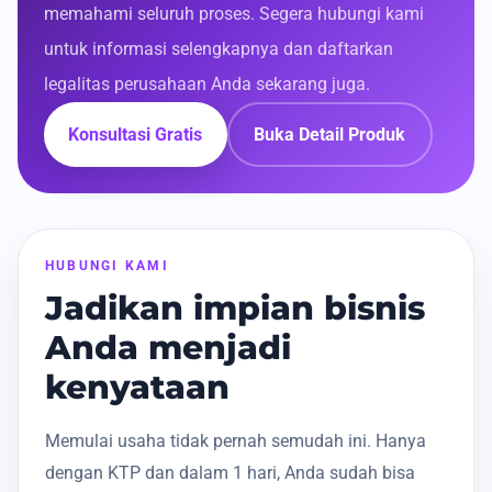
memahami seluruh proses. Segera hubungi kami
untuk informasi selengkapnya dan daftarkan
legalitas perusahaan Anda sekarang juga.
Konsultasi Gratis
Buka Detail Produk
HUBUNGI KAMI
Jadikan impian bisnis
Anda menjadi
kenyataan
Memulai usaha tidak pernah semudah ini. Hanya
dengan KTP dan dalam 1 hari, Anda sudah bisa