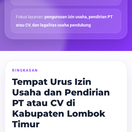
Fokus layanan:
pengurusan izin usaha, pendirian PT
atau CV, dan legalitas usaha pendukung
RINGKASAN
Tempat Urus Izin
Usaha dan Pendirian
PT atau CV di
Kabupaten Lombok
Timur