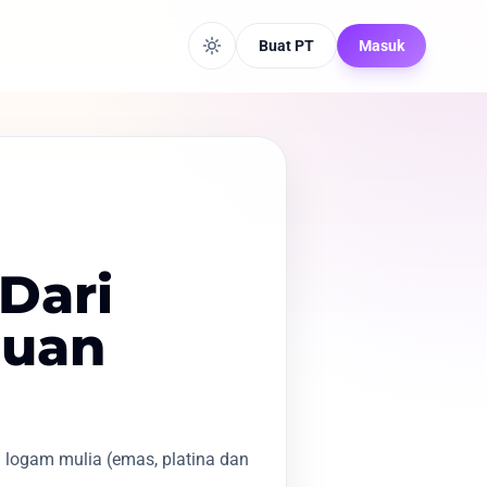
Buat PT
Masuk
Dari
luan
logam mulia (emas, platina dan