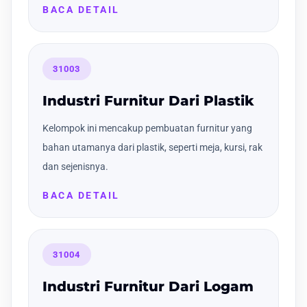
BACA DETAIL
31003
Industri Furnitur Dari Plastik
Kelompok ini mencakup pembuatan furnitur yang
bahan utamanya dari plastik, seperti meja, kursi, rak
dan sejenisnya.
BACA DETAIL
31004
Industri Furnitur Dari Logam