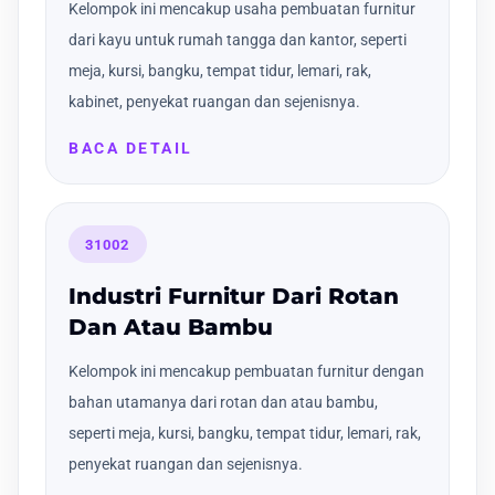
Kelompok ini mencakup usaha pembuatan furnitur
dari kayu untuk rumah tangga dan kantor, seperti
meja, kursi, bangku, tempat tidur, lemari, rak,
kabinet, penyekat ruangan dan sejenisnya.
BACA DETAIL
31002
Industri Furnitur Dari Rotan
Dan Atau Bambu
Kelompok ini mencakup pembuatan furnitur dengan
bahan utamanya dari rotan dan atau bambu,
seperti meja, kursi, bangku, tempat tidur, lemari, rak,
penyekat ruangan dan sejenisnya.