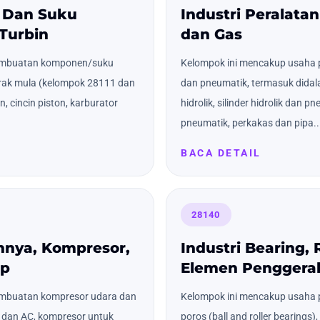
 Dan Suku
Industri Peralata
Turbin
dan Gas
embuatan komponen/suku
Kelompok ini mencakup usaha 
rak mula (kelompok 28111 dan
dan pneumatik, termasuk didal
n, cincin piston, karburator
hidrolik, silinder hidrolik dan p
pneumatik, perkakas dan pipa..
BACA DETAIL
28140
nnya, Kompresor,
Industri Bearing, 
up
Elemen Penggera
embuatan kompresor udara dan
Kelompok ini mencakup usaha 
r dan AC, kompresor untuk
poros (ball and roller bearings)