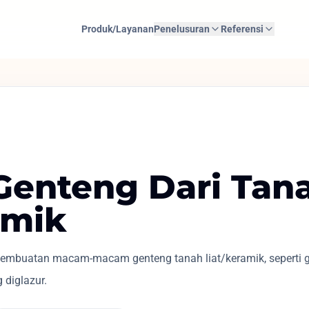
Produk/Layanan
Penelusuran
Referensi
 Genteng Dari Tan
amik
mbuatan macam-macam genteng tanah liat/keramik, seperti ge
 diglazur.