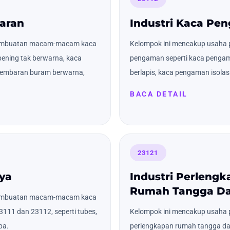
baran
Industri Kaca Pe
pembuatan macam-macam kaca
Kelompok ini mencakup usah
bening tak berwarna, kaca
pengaman seperti kaca pengam
 lembaran buram berwarna,
berlapis, kaca pengaman isola
BACA DETAIL
23121
nya
Industri Perleng
Rumah Tangga Da
pembuatan macam-macam kaca
111 dan 23112, seperti tubes,
Kelompok ini mencakup usah
pa.
perlengkapan rumah tangga dari 