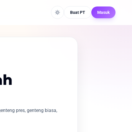
Buat PT
Masuk
ah
nteng pres, genteng biasa,