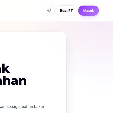
Buat PT
Masuk
ak
ahan
kan sebagai bahan bakar