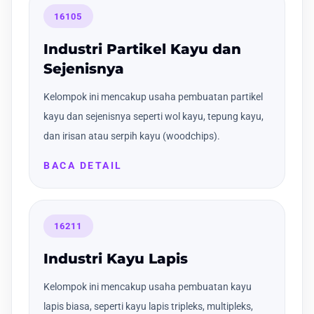
16105
Industri Partikel Kayu dan
Sejenisnya
Kelompok ini mencakup usaha pembuatan partikel
kayu dan sejenisnya seperti wol kayu, tepung kayu,
dan irisan atau serpih kayu (woodchips).
BACA DETAIL
16211
Industri Kayu Lapis
Kelompok ini mencakup usaha pembuatan kayu
lapis biasa, seperti kayu lapis tripleks, multipleks,