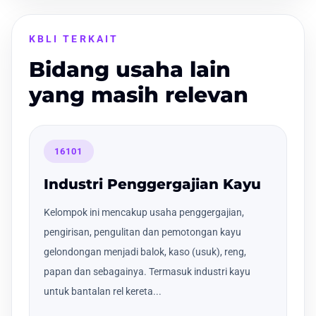
KBLI TERKAIT
Bidang usaha lain
yang masih relevan
16101
Industri Penggergajian Kayu
Kelompok ini mencakup usaha penggergajian,
pengirisan, pengulitan dan pemotongan kayu
gelondongan menjadi balok, kaso (usuk), reng,
papan dan sebagainya. Termasuk industri kayu
untuk bantalan rel kereta...