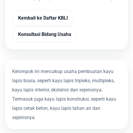
Kembali ke Daftar KBLI
Konsultasi Bidang Usaha
Kelompok ini mencakup usaha pembuatan kayu
lapis biasa, seperti kayu lapis tripleks, multipleks,
kayu lapis interior, eksterior dan sejenisnya.
Termasuk juga kayu lapis konstruksi, seperti kayu
lapis cetak beton, kayu lapis tahan air dan
sejenisnya.