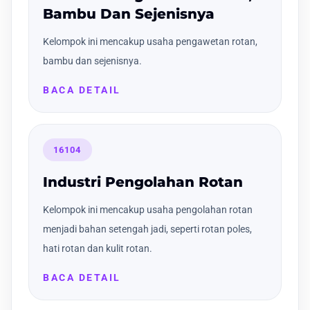
Bambu Dan Sejenisnya
Kelompok ini mencakup usaha pengawetan rotan,
bambu dan sejenisnya.
BACA DETAIL
16104
Industri Pengolahan Rotan
Kelompok ini mencakup usaha pengolahan rotan
menjadi bahan setengah jadi, seperti rotan poles,
hati rotan dan kulit rotan.
BACA DETAIL