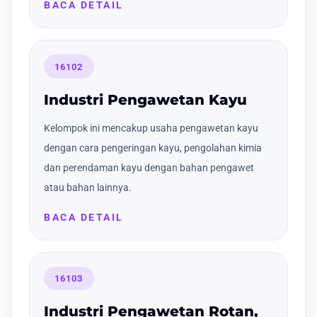
BACA DETAIL
16102
Industri Pengawetan Kayu
Kelompok ini mencakup usaha pengawetan kayu
dengan cara pengeringan kayu, pengolahan kimia
dan perendaman kayu dengan bahan pengawet
atau bahan lainnya.
BACA DETAIL
16103
Industri Pengawetan Rotan,