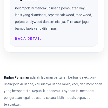
Kelompok ini mencakup usaha pembuatan kayu
lapis yang dilaminasi, seperti teak wood, rose wood,
polyester plywood dan sejenisnya. Termasuk juga
bambu lapis yang dilaminasi.
BACA DETAIL
Badan Perizinan
adalah layanan perizinan berbasis elektronik
untuk pelaku usaha, khususnya usaha mikro, kecil, dan menengah
yang beroperasi di Republik Indonesia. Layanan ini membantu
pengurusan legalitas usaha secara lebih mudah, cepat, dan
terstruktur.