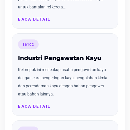
untuk bantalan rel kereta...
BACA DETAIL
16102
Industri Pengawetan Kayu
Kelompok ini mencakup usaha pengawetan kayu
dengan cara pengeringan kayu, pengolahan kimia
dan perendaman kayu dengan bahan pengawet
atau bahan lainnya.
BACA DETAIL