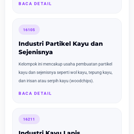
BACA DETAIL
16105
Industri Partikel Kayu dan
Sejenisnya
Kelompok ini mencakup usaha pembuatan partikel
kayu dan sejenisnya seperti wol kayu, tepung kayu,
dan irisan atau serpih kayu (woodchips).
BACA DETAIL
16211
Industri Kayu Lapis