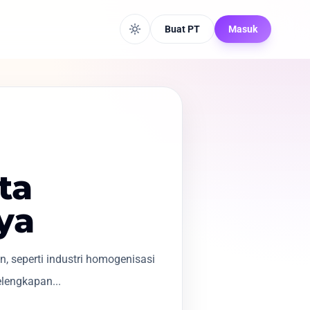
Buat PT
Masuk
ta
ya
, seperti industri homogenisasi
lengkapan...