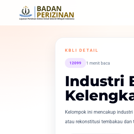
KBLI DETAIL
1 menit baca
12099
Industri
Kelengk
Kelompok ini mencakup industri 
atau rekonstitusi tembakau dan