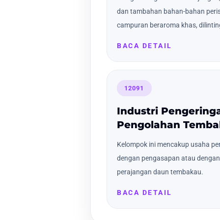
dan tambahan bahan-bahan peris
campuran beraroma khas, dilintin
BACA DETAIL
12091
Industri Pengering
Pengolahan Temba
Kelompok ini mencakup usaha pe
dengan pengasapan atau dengan 
perajangan daun tembakau.
BACA DETAIL