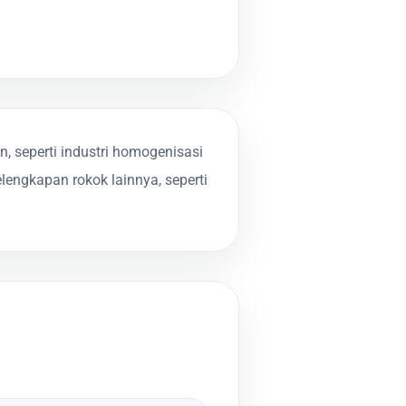
, seperti industri homogenisasi
engkapan rokok lainnya, seperti