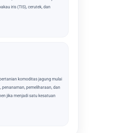
kau iris (TIS), cerutek, dan
pertanian komoditas jagung mulai
n, penanaman, pemeliharaan, dan
n jika menjadi satu kesatuan