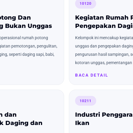
10120
otong Dan
Kegiatan Rumah 
g Bukan Unggas
Pengepakan Dagi
operasional rumah potong
Kelompok ini mencakup kegiat
iatan pemotongan, pengulitan,
unggas dan pengepakan daging
g, seperti daging sapi, babi,
pengurusan hasil sampingan, s
kotoran unggas, pementangan ku
BACA DETAIL
10211
n dan
Industri Penggar
k Daging dan
Ikan