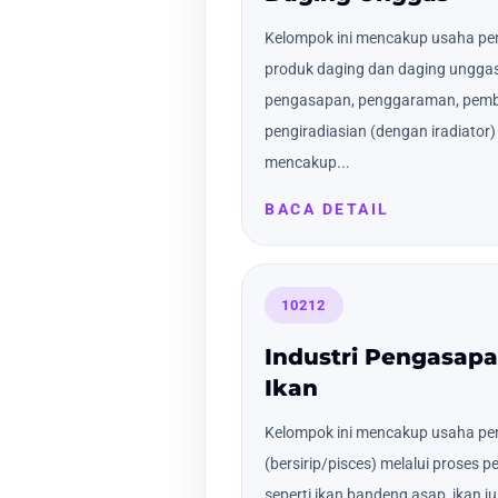
Kelompok ini mencakup usaha p
produk daging dan daging ungga
pengasapan, penggaraman, pemb
pengiradiasian (dengan iradiator
mencakup...
BACA DETAIL
10212
Industri Pengasa
Ikan
Kelompok ini mencakup usaha pe
(bersirip/pisces) melalui prose
seperti ikan bandeng asap, ikan j