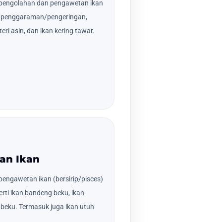
pengolahan dan pengawetan ikan
ses penggaraman/pengeringan,
teri asin, dan ikan kering tawar.
an Ikan
engawetan ikan (bersirip/pisces)
rti ikan bandeng beku, ikan
beku. Termasuk juga ikan utuh