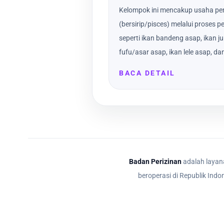
Kelompok ini mencakup usaha pe
(bersirip/pisces) melalui prose
seperti ikan bandeng asap, ikan j
fufu/asar asap, ikan lele asap, dan
BACA DETAIL
Badan Perizinan
adalah layana
beroperasi di Republik Indo