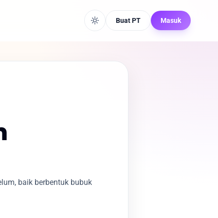
Buat PT
Masuk
n
um, baik berbentuk bubuk