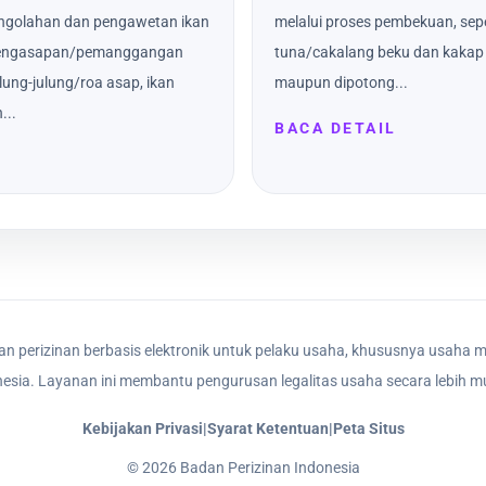
ngolahan dan pengawetan ikan
melalui proses pembekuan, sepe
s pengasapan/pemanggangan
tuna/cakalang beku dan kakap 
ulung-julung/roa asap, ikan
maupun dipotong...
...
BACA DETAIL
n perizinan berbasis elektronik untuk pelaku usaha, khususnya usaha m
nesia. Layanan ini membantu pengurusan legalitas usaha secara lebih mu
Kebijakan Privasi
|
Syarat Ketentuan
|
Peta Situs
©
2026
Badan Perizinan Indonesia