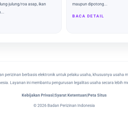
ulung-julung/roa asap, ikan
maupun dipotong...
...
BACA DETAIL
n perizinan berbasis elektronik untuk pelaku usaha, khususnya usaha m
nesia. Layanan ini membantu pengurusan legalitas usaha secara lebih mu
Kebijakan Privasi
|
Syarat Ketentuan
|
Peta Situs
©
2026
Badan Perizinan Indonesia