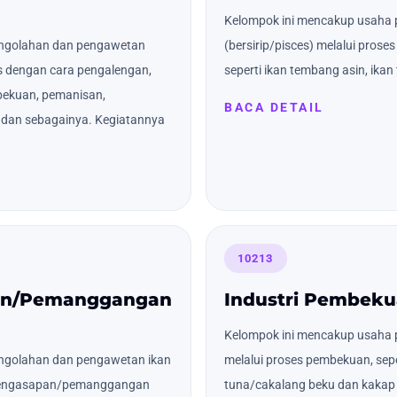
Kelompok ini mencakup usaha 
engolahan dan pengawetan
(bersirip/pisces) melalui pro
s dengan cara pengalengan,
seperti ikan tembang asin, ikan 
ekuan, pemanisan,
BACA DETAIL
) dan sebagainya. Kegiatannya
10213
pan/Pemanggangan
Industri Pembeku
Kelompok ini mencakup usaha p
ngolahan dan pengawetan ikan
melalui proses pembekuan, sepe
s pengasapan/pemanggangan
tuna/cakalang beku dan kakap 