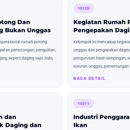
10120
otong Dan
Kegiatan Rumah 
g Bukan Unggas
Pengepakan Dagi
operasional rumah potong
Kelompok ini mencakup kegiat
iatan pemotongan, pengulitan,
unggas dan pengepakan daging
g, seperti daging sapi, babi,
pengurusan hasil sampingan, s
kotoran unggas, pementangan ku
BACA DETAIL
10211
n dan
Industri Penggar
k Daging dan
Ikan