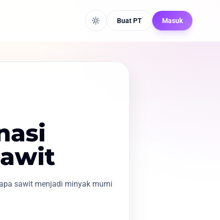
Buat PT
Masuk
nasi
Sawit
elapa sawit menjadi minyak murni