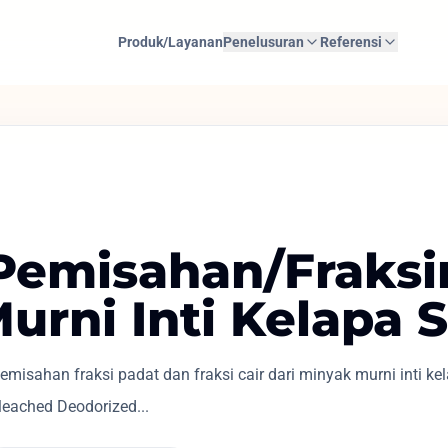
Produk/Layanan
Penelusuran
Referensi
 Pemisahan/Fraksi
urni Inti Kelapa 
isahan fraksi padat dan fraksi cair dari minyak murni inti k
Bleached Deodorized...